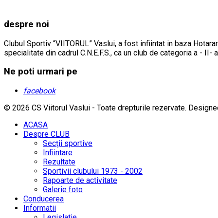
despre noi
Clubul Sportiv “VIITORUL” Vaslui, a fost infiintat in baza Hotarar
specialitate din cadrul C.N.E.F.S., ca un club de categoria a - II- 
Ne poti urmari pe
facebook
© 2026 CS Viitorul Vaslui - Toate drepturile rezervate.
Designe
ACASA
Despre CLUB
Secţii sportive
Infiintare
Rezultate
Sportivii clubului 1973 - 2002
Rapoarte de activitate
Galerie foto
Conducerea
Informatii
Legislatie