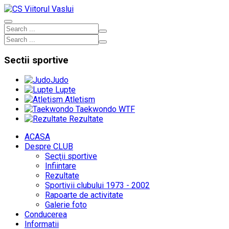
Sectii
sportive
Judo
Lupte
Atletism
Taekwondo WTF
Rezultate
ACASA
Despre CLUB
Secţii sportive
Infiintare
Rezultate
Sportivii clubului 1973 - 2002
Rapoarte de activitate
Galerie foto
Conducerea
Informatii