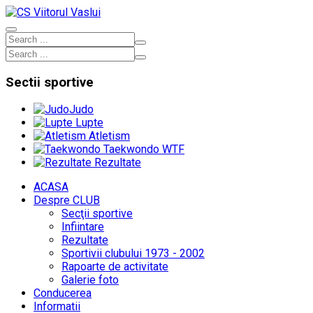
Sectii
sportive
Judo
Lupte
Atletism
Taekwondo WTF
Rezultate
ACASA
Despre CLUB
Secţii sportive
Infiintare
Rezultate
Sportivii clubului 1973 - 2002
Rapoarte de activitate
Galerie foto
Conducerea
Informatii