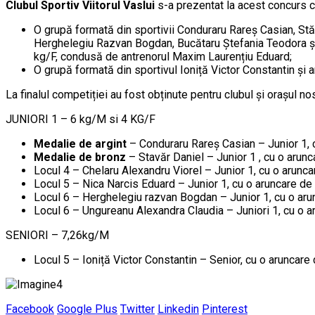
Clubul Sportiv Viitorul Vaslui
s-a prezentat la acest concurs cu
O grupă formată din sportivii Conduraru Rareș Casian, Stă
Herghelegiu Razvan Bogdan, Bucătaru Ștefania Teodora și 
kg/F, condusă de antrenorul Maxim Laurențiu Eduard;
O grupă formată din sportivul Ioniță Victor Constantin și 
La finalul competiției au fost obținute pentru clubul și orașul no
JUNIORI 1 – 6 kg/M si 4 KG/F
Medalie de argint
– Conduraru Rareș Casian – Junior 1, 
Medalie de bronz
– Stavăr Daniel – Junior 1 , cu o arun
Locul 4 – Chelaru Alexandru Viorel – Junior 1, cu o arunc
Locul 5 – Nica Narcis Eduard – Junior 1, cu o aruncare de
Locul 6 – Herghelegiu razvan Bogdan – Junior 1, cu o aru
Locul 6 – Ungureanu Alexandra Claudia – Juniori 1, cu o a
SENIORI – 7,26kg/M
Locul 5 – Ioniță Victor Constantin – Senior, cu o aruncare
Facebook
Google Plus
Twitter
Linkedin
Pinterest