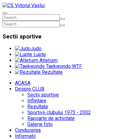
Sectii
sportive
Judo
Lupte
Atletism
Taekwondo WTF
Rezultate
ACASA
Despre CLUB
Secţii sportive
Infiintare
Rezultate
Sportivii clubului 1973 - 2002
Rapoarte de activitate
Galerie foto
Conducerea
Informatii