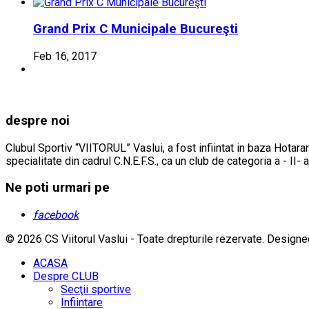
Grand Prix C Municipale Bucureşti
Feb 16, 2017
despre noi
Clubul Sportiv “VIITORUL” Vaslui, a fost infiintat in baza Hotarar
specialitate din cadrul C.N.E.F.S., ca un club de categoria a - II- 
Ne poti urmari pe
facebook
© 2026 CS Viitorul Vaslui - Toate drepturile rezervate.
Designe
ACASA
Despre CLUB
Secţii sportive
Infiintare