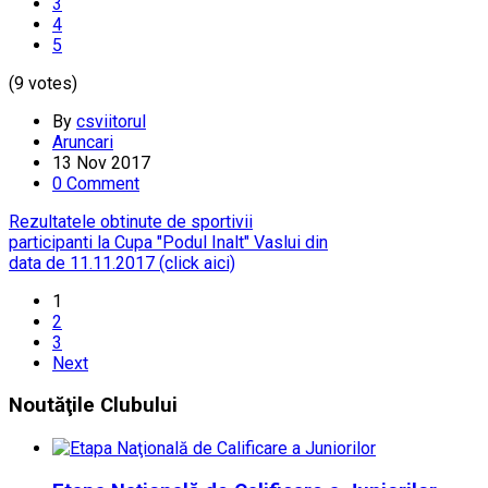
3
4
5
(9 votes)
By
csviitorul
Aruncari
13 Nov 2017
0 Comment
Rezultatele obtinute de sportivii
participanti la Cupa "Podul Inalt" Vaslui din
data de 11.11.2017 (click aici)
1
2
3
Next
Noutăţile
Clubului