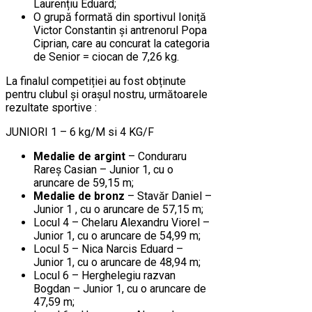
Laurențiu Eduard;
O grupă formată din sportivul Ioniță
Victor Constantin și antrenorul Popa
Ciprian, care au concurat la categoria
de Senior = ciocan de 7,26 kg.
La finalul competiției au fost obținute
pentru clubul și orașul nostru, următoarele
rezultate sportive :
JUNIORI 1 – 6 kg/M si 4 KG/F
Medalie de argint
– Conduraru
Rareș Casian – Junior 1, cu o
aruncare de 59,15 m;
Medalie de bronz
– Stavăr Daniel –
Junior 1 , cu o aruncare de 57,15 m;
Locul 4 – Chelaru Alexandru Viorel –
Junior 1, cu o aruncare de 54,99 m;
Locul 5 – Nica Narcis Eduard –
Junior 1, cu o aruncare de 48,94 m;
Locul 6 – Herghelegiu razvan
Bogdan – Junior 1, cu o aruncare de
47,59 m;