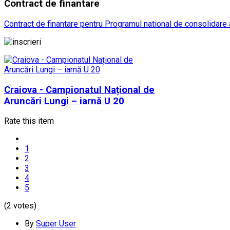
Contract
de finantare
Contract de finantare pentru Programul national de consolidare a
Craiova - Campionatul Național de
Aruncări Lungi – iarnă U 20
Rate this item
1
2
3
4
5
(2 votes)
By
Super User