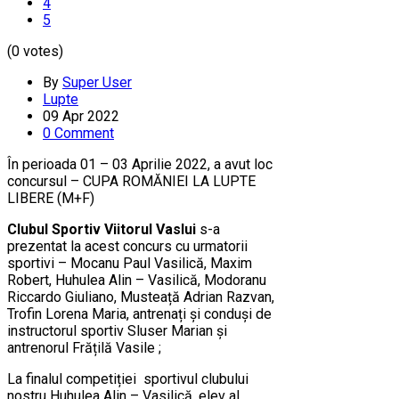
4
5
(0 votes)
By
Super User
Lupte
09 Apr 2022
0 Comment
În perioada 01 – 03 Aprilie 2022, a avut loc
concursul – CUPA ROMĂNIEI LA LUPTE
LIBERE (M+F)
Clubul Sportiv Viitorul Vaslui
s-a
prezentat la acest concurs cu urmatorii
sportivi – Mocanu Paul Vasilică, Maxim
Robert, Huhulea Alin – Vasilică, Modoranu
Riccardo Giuliano, Musteață Adrian Razvan,
Trofin Lorena Maria, antrenați și conduși de
instructorul sportiv Sluser Marian și
antrenorul Frățilă Vasile ;
La finalul competiției sportivul clubului
nostru Huhulea Alin – Vasilică, elev al