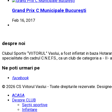
Grand Prix C Municipale Bucureşti
Feb 16, 2017
despre noi
Clubul Sportiv “VIITORUL” Vaslui, a fost infiintat in baza Hotarar
specialitate din cadrul C.N.E.F.S., ca un club de categoria a - II- 
Ne poti urmari pe
facebook
© 2026 CS Viitorul Vaslui - Toate drepturile rezervate.
Designe
ACASA
Despre CLUB
Secţii sportive
Infiintare