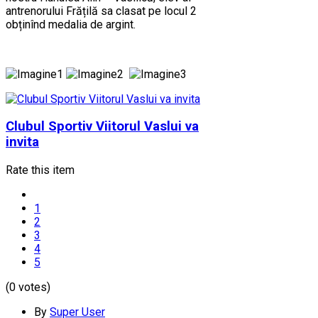
antrenorului Frățilă sa clasat pe locul 2
obținînd medalia de argint.
Clubul Sportiv Viitorul Vaslui va
invita
Rate this item
1
2
3
4
5
(0 votes)
By
Super User