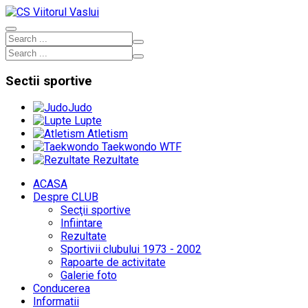
Sectii
sportive
Judo
Lupte
Atletism
Taekwondo WTF
Rezultate
ACASA
Despre CLUB
Secţii sportive
Infiintare
Rezultate
Sportivii clubului 1973 - 2002
Rapoarte de activitate
Galerie foto
Conducerea
Informatii