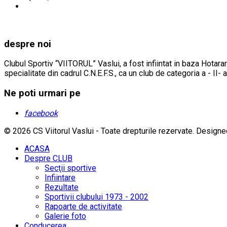
despre noi
Clubul Sportiv “VIITORUL” Vaslui, a fost infiintat in baza Hotarar
specialitate din cadrul C.N.E.F.S., ca un club de categoria a - II- 
Ne poti urmari pe
facebook
© 2026 CS Viitorul Vaslui - Toate drepturile rezervate.
Designe
ACASA
Despre CLUB
Secţii sportive
Infiintare
Rezultate
Sportivii clubului 1973 - 2002
Rapoarte de activitate
Galerie foto
Conducerea