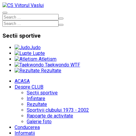
Sectii
sportive
Judo
Lupte
Atletism
Taekwondo WTF
Rezultate
ACASA
Despre CLUB
Secţii sportive
Infiintare
Rezultate
Sportivii clubului 1973 - 2002
Rapoarte de activitate
Galerie foto
Conducerea
Informatii